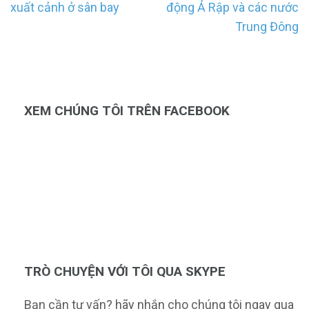
hướng
xuất cảnh ở sân bay
động Ả Rập và các nước
bài
Trung Đông
viết
XEM CHÚNG TÔI TRÊN FACEBOOK
TRÒ CHUYỆN VỚI TÔI QUA SKYPE
Bạn cần tư vấn? hãy nhắn cho chúng tôi ngay qua