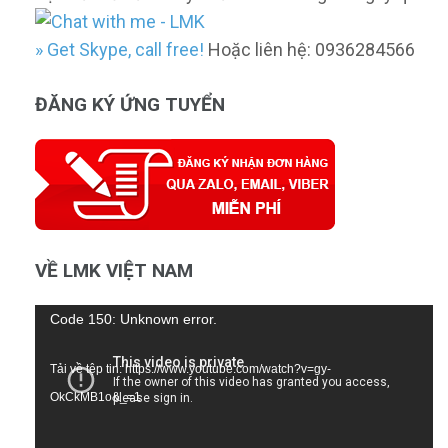
» Get Skype, call free!
Hoặc liên hệ: 0936284566
ĐĂNG KÝ ỨNG TUYỂN
VỀ LMK VIỆT NAM
Trình
Code 150: Unknown error.
chơi
Tải về tệp tin: https://www.youtube.com/watch?v=gy-
Video
OkCkMB1o&_=1