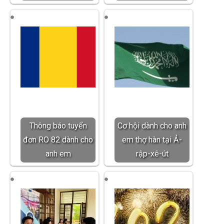
Thông báo tuyển
Cơ hội dành cho anh
đơn RO 82 dành cho
em thợ hàn tại Ả-
anh em
rập-xê-út