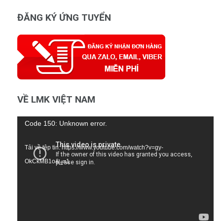
ĐĂNG KÝ ỨNG TUYỂN
VỀ LMK VIỆT NAM
Trình
Code 150: Unknown error.
chơi
Tải về tệp tin: https://www.youtube.com/watch?v=gy-
Video
OkCkMB1o&_=1