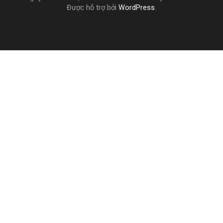
Được hỗ trợ bởi
WordPress
.