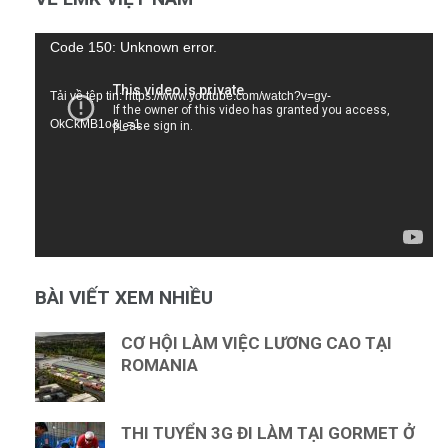
Trình
Code 150: Unknown error.
chơi
Tải về tệp tin: https://www.youtube.com/watch?v=gy-
Video
OkCkMB1o&_=1
BÀI VIẾT XEM NHIỀU
CƠ HỘI LÀM VIỆC LƯƠNG CAO TẠI
ROMANIA
THI TUYỂN 3G ĐI LÀM TẠI GORMET Ở