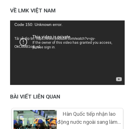
VỀ LMK VIỆT NAM
Trình
Code 150: Unknown error.
chơi
Tải về tệp tin: https://www.youtube.com/watch?v=gy-
Video
OkCkMB1o&_=1
BÀI VIẾT LIÊN QUAN
Hàn Quốc tiếp nhận lao
động nước ngoài sang làm…