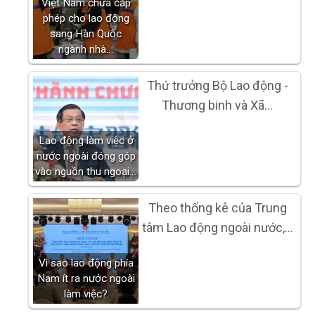
Việt Nam chưa cấp
phép cho lao động
sang Hàn Quốc
ngành nhà…
Thứ trưởng Bộ Lao động -
Thương binh và Xã…
Lao động làm việc ở
nước ngoài đóng góp
vào nguồn thu ngoại…
Theo thống kê của Trung
tâm Lao động ngoài nước,…
Vì sao lao động phía
Nam ít ra nước ngoài
làm việc?