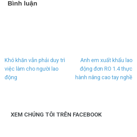
Bình luận
Điều
Khó khăn vẫn phải duy trì
Anh em xuất khẩu lao
hướng
việc làm cho người lao
động đơn RO 1.4 thực
bài
động
hành nâng cao tay nghề
viết
XEM CHÚNG TÔI TRÊN FACEBOOK