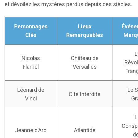
et dévoilez les mystères perdus depuis des siècles.
Personnages
Lieux
Événe
Clés
Remarquables
Marq
L
Nicolas
Château de
Révol
Flamel
Versailles
Fran
Léonard de
Le S
Cité Interdite
Vinci
Gr
L
Conspi
Jeanne d’Arc
Atlantide
d