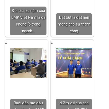
Đối tác lâu năm của
LMK Việt Nam là gã
Đặt bút là đặt nền
khổng lồ trong
móng cho sự thành
ngành…
công
Buổi đào tạo đầu
Niềm vui của anh