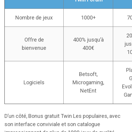
Nombre de jeux
1000+
7
2
Offre de
400% jusqu’à
jus
bienvenue
400€
1
Pl
Betsoft,
G
Logiciels
Microgaming,
Evol
NetEnt
Ga
D’un côté, Bonus gratuit Twin Les populaires, avec
son interface conviviale et son catalogue