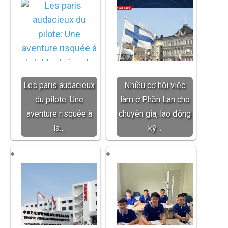
Les paris audacieux
Nhiều cơ hội việc
du pilote: Une
làm ở Phần Lan cho
aventure risquée à
chuyên gia, lao động
la…
kỹ…