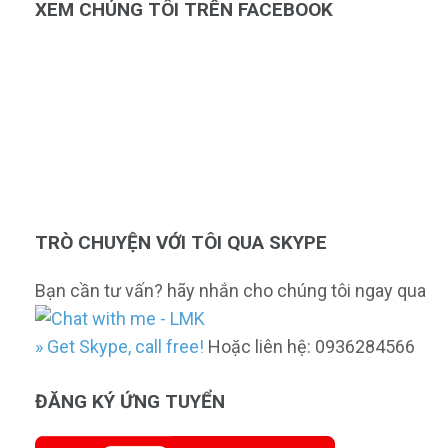
XEM CHÚNG TÔI TRÊN FACEBOOK
TRÒ CHUYỆN VỚI TÔI QUA SKYPE
Bạn cần tư vấn? hãy nhắn cho chúng tôi ngay qua
» Get Skype, call free!
Hoặc liên hệ: 0936284566
ĐĂNG KÝ ỨNG TUYỂN