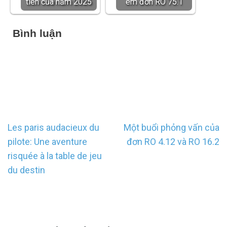
tiên của năm 2025
em đơn RO 75.1
Bình luận
Điều
Les paris audacieux du
Một buổi phỏng vấn của
hướng
pilote: Une aventure
đơn RO 4.12 và RO 16.2
bài
risquée à la table de jeu
viết
du destin