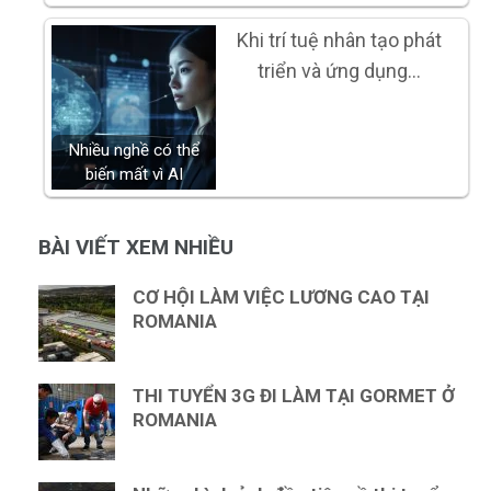
Khi trí tuệ nhân tạo phát
triển và ứng dụng…
Nhiều nghề có thể
biến mất vì AI
BÀI VIẾT XEM NHIỀU
CƠ HỘI LÀM VIỆC LƯƠNG CAO TẠI
ROMANIA
THI TUYỂN 3G ĐI LÀM TẠI GORMET Ở
ROMANIA