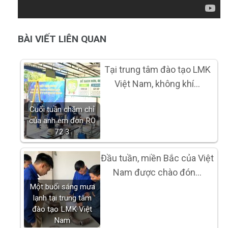
BÀI VIẾT LIÊN QUAN
Tại trung tâm đào tạo LMK
Việt Nam, không khí…
Cuối tuần chăm chỉ
của anh em đơn RO
72.3
Đầu tuần, miền Bắc của Việt
Nam được chào đón…
Một buổi sáng mưa
lạnh tại trung tâm
đào tạo LMK Việt
Nam