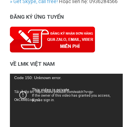
» Get Skype, call free!
Hoặc liên hệ: 0936284566
ĐĂNG KÝ ỨNG TUYỂN
VỀ LMK VIỆT NAM
Trình
Code 150: Unknown error.
chơi
Tải về tệp tin: https://www.youtube.com/watch?v=gy-
Video
OkCkMB1o&_=1