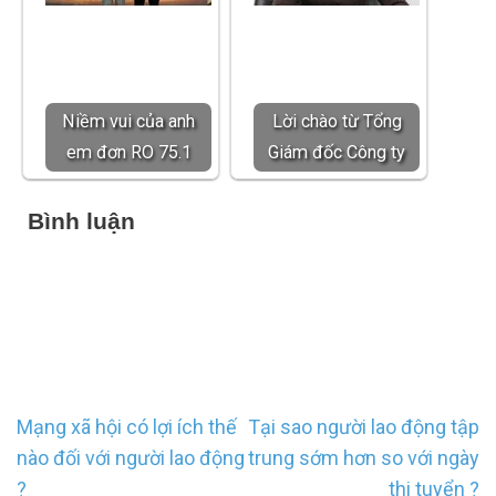
Niềm vui của anh
Lời chào từ Tổng
em đơn RO 75.1
Giám đốc Công ty
Bình luận
Điều
Mạng xã hội có lợi ích thế
Tại sao người lao động tập
hướng
nào đối với người lao động
trung sớm hơn so với ngày
bài
?
thi tuyển ?