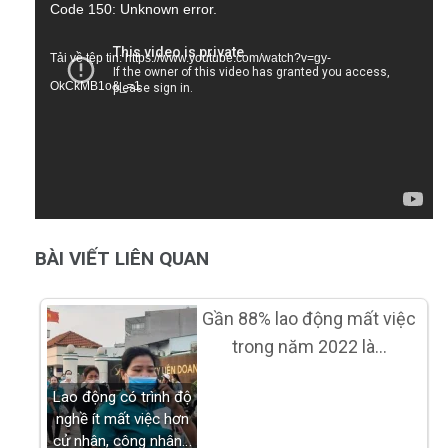
Trình
Code 150: Unknown error.
chơi
Tải về tệp tin: https://www.youtube.com/watch?v=gy-
Video
OkCkMB1o&_=1
BÀI VIẾT LIÊN QUAN
Gần 88% lao động mất việc
trong năm 2022 là…
Lao động có trình độ
nghề ít mất việc hơn
cử nhân, công nhân…