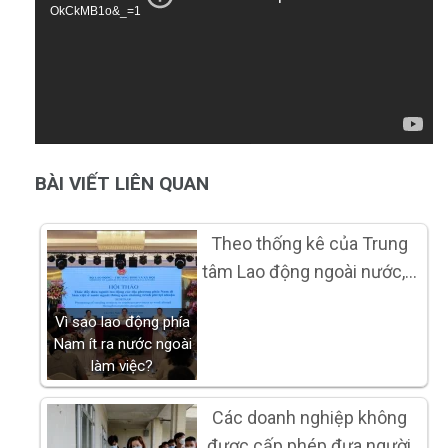
OkCkMB1o&_=1
BÀI VIẾT LIÊN QUAN
Theo thống kê của Trung
tâm Lao động ngoài nước,…
Vì sao lao động phía
Nam ít ra nước ngoài
làm việc?
Các doanh nghiệp không
được cấp phép đưa người