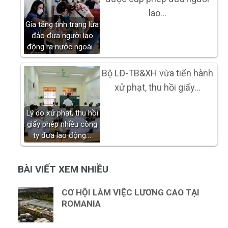
lao…
Gia tăng tình trạng lừa
đảo đưa người lao
động ra nước ngoài…
Bộ LĐ-TB&XH vừa tiến hành
xử phạt, thu hồi giấy…
Lý do xử phạt, thu hồi
giấy phép nhiều công
ty đưa lao động…
BÀI VIẾT XEM NHIỀU
CƠ HỘI LÀM VIỆC LƯƠNG CAO TẠI
ROMANIA