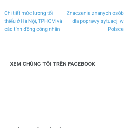
Điều
Chi tiết mức lương tối
Znaczenie znanych osób
hướng
thiểu ở Hà Nội, TPHCM và
dla poprawy sytuacji w
bài
các tỉnh đông công nhân
Polsce
viết
XEM CHÚNG TÔI TRÊN FACEBOOK