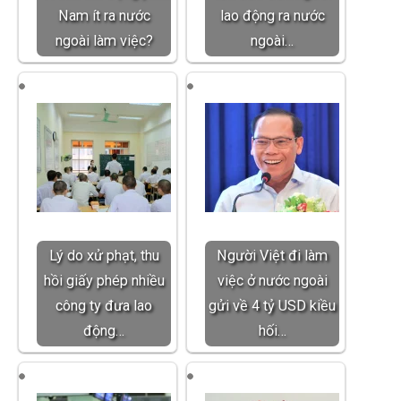
Nam ít ra nước
lao động ra nước
ngoài làm việc?
ngoài…
Lý do xử phạt, thu
Người Việt đi làm
hồi giấy phép nhiều
việc ở nước ngoài
công ty đưa lao
gửi về 4 tỷ USD kiều
động…
hối…