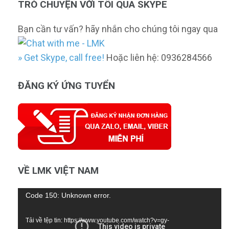
TRÒ CHUYỆN VỚI TÔI QUA SKYPE
Bạn cần tư vấn? hãy nhắn cho chúng tôi ngay qua
» Get Skype, call free!
Hoặc liên hệ: 0936284566
ĐĂNG KÝ ỨNG TUYỂN
VỀ LMK VIỆT NAM
Trình
Code 150: Unknown error.
chơi
Tải về tệp tin: https://www.youtube.com/watch?v=gy-
Video