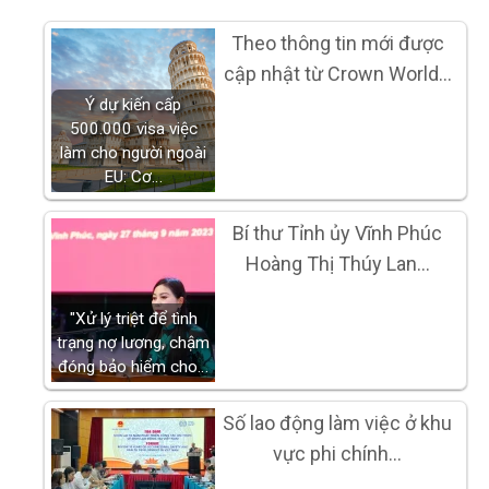
Theo thông tin mới được
cập nhật từ Crown World…
Ý dự kiến cấp
500.000 visa việc
làm cho người ngoài
EU: Cơ…
Bí thư Tỉnh ủy Vĩnh Phúc
Hoàng Thị Thúy Lan…
"Xử lý triệt để tình
trạng nợ lương, chậm
đóng bảo hiểm cho…
Số lao động làm việc ở khu
vực phi chính…