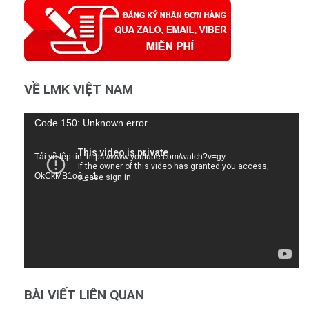
VỀ LMK VIỆT NAM
Trình
Code 150: Unknown error.
chơi
Tải về tệp tin: https://www.youtube.com/watch?v=gy-
Video
OkCkMB1o&_=1
BÀI VIẾT LIÊN QUAN