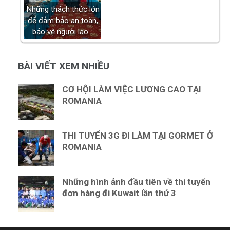
Những thách thức lớn
để đảm bảo an toàn,
bảo vệ người lao…
BÀI VIẾT XEM NHIỀU
CƠ HỘI LÀM VIỆC LƯƠNG CAO TẠI
ROMANIA
THI TUYỂN 3G ĐI LÀM TẠI GORMET Ở
ROMANIA
Những hình ảnh đầu tiên về thi tuyển
đơn hàng đi Kuwait lần thứ 3