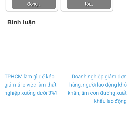
động…
tối…
Bình luận
Điều
TPHCM làm gì để kéo
Doanh nghiệp giảm đơn
hướng
giảm tỉ lệ việc làm thất
hàng, người lao động khó
bài
nghiệp xuống dưới 3%?
khăn, tìm con đường xuất
viết
khẩu lao động