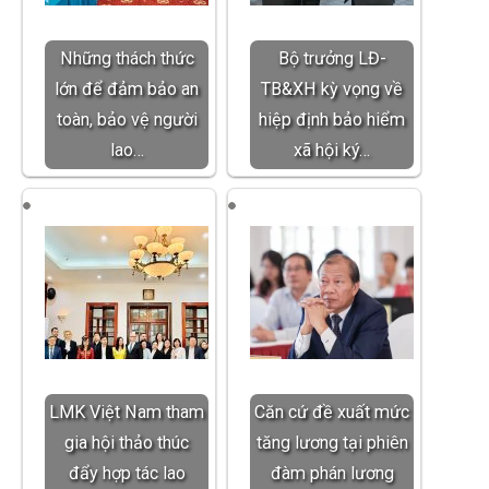
Những thách thức
Bộ trưởng LĐ-
lớn để đảm bảo an
TB&XH kỳ vọng về
toàn, bảo vệ người
hiệp định bảo hiểm
lao…
xã hội ký…
LMK Việt Nam tham
Căn cứ đề xuất mức
gia hội thảo thúc
tăng lương tại phiên
đẩy hợp tác lao
đàm phán lương