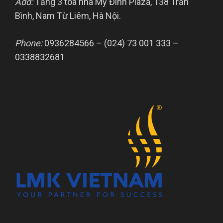
Add:
Tầng 3 tòa nhà Mỹ Đình Plaza, 138 Trần
Bình, Nam Từ Liêm, Hà Nội.
Phone:
0936284566 – (024) 73 001 333 –
0338832681