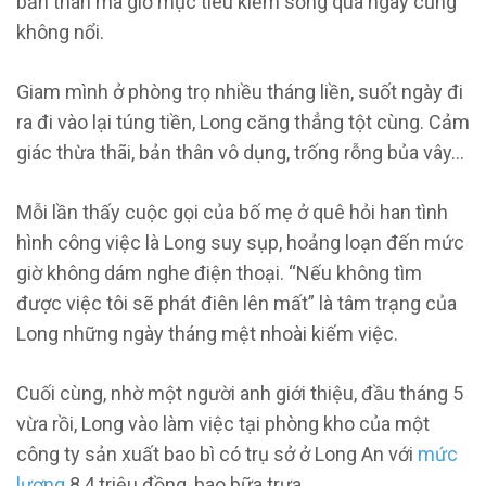
bản thân mà giờ mục tiêu kiếm sống qua ngày cũng
không nổi.
Giam mình ở phòng trọ nhiều tháng liền, suốt ngày đi
ra đi vào lại túng tiền, Long căng thẳng tột cùng. Cảm
giác thừa thãi, bản thân vô dụng, trống rỗng bủa vây…
Mỗi lần thấy cuộc gọi của bố mẹ ở quê hỏi han tình
hình công việc là Long suy sụp, hoảng loạn đến mức
giờ không dám nghe điện thoại. “Nếu không tìm
được việc tôi sẽ phát điên lên mất” là tâm trạng của
Long những ngày tháng mệt nhoài kiếm việc.
Cuối cùng, nhờ một người anh giới thiệu, đầu tháng 5
vừa rồi, Long vào làm việc tại phòng kho của một
công ty sản xuất bao bì có trụ sở ở Long An với
mức
lương
8,4 triệu đồng, bao bữa trưa.