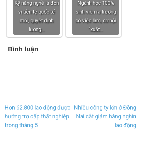
Kỹ năng nghề là đơn
Ngành học 100%
vị tiền tệ quốc tế
sinh viên ra trường
mới, quyết định
có việc làm, cơ hội
lương…
“xuất…
Bình luận
Điều
Hơn 62.800 lao động được
Nhiều công ty lớn ở Đồng
hướng
hưởng trợ cấp thất nghiệp
Nai cắt giảm hàng nghìn
bài
trong tháng 5
lao động
viết