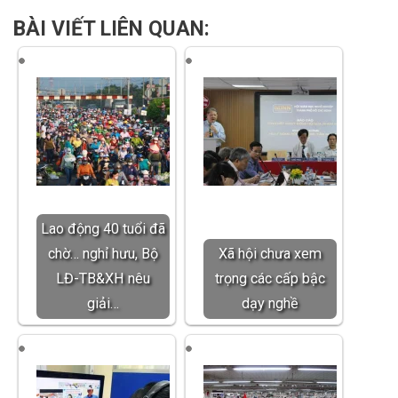
BÀI VIẾT LIÊN QUAN:
Lao động 40 tuổi đã
chờ… nghỉ hưu, Bộ
Xã hội chưa xem
LĐ-TB&XH nêu
trọng các cấp bậc
giải…
dạy nghề