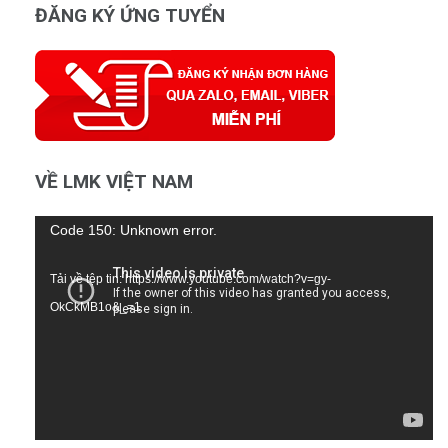
ĐĂNG KÝ ỨNG TUYỂN
VỀ LMK VIỆT NAM
Trình
Code 150: Unknown error.
chơi
Tải về tệp tin: https://www.youtube.com/watch?v=gy-
Video
OkCkMB1o&_=1