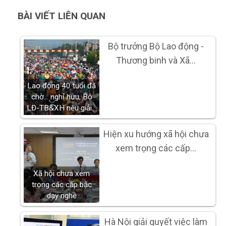
BÀI VIẾT LIÊN QUAN
Bộ trưởng Bộ Lao động -
Thương binh và Xã…
Lao động 40 tuổi đã
chờ... nghỉ hưu, Bộ
LĐ-TB&XH nêu giải…
Hiện xu hướng xã hội chưa
xem trọng các cấp…
Xã hội chưa xem
trọng các cấp bậc
dạy nghề
Hà Nội giải quyết việc làm