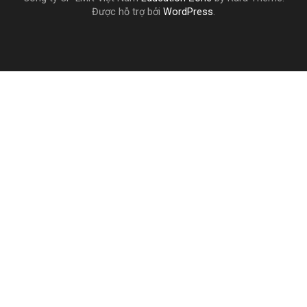
Được hỗ trợ bởi
WordPress
.