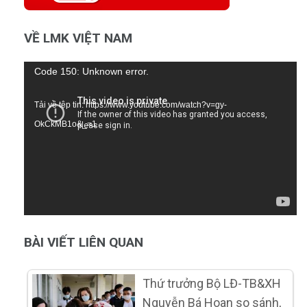
VỀ LMK VIỆT NAM
Trình
Code 150: Unknown error.
chơi
Tải về tệp tin: https://www.youtube.com/watch?v=gy-
Video
OkCkMB1o&_=1
BÀI VIẾT LIÊN QUAN
Thứ trưởng Bộ LĐ-TB&XH
Nguyễn Bá Hoan so sánh,