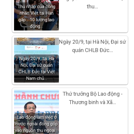
thu…
Thu nhập của công
nhân Việt tại Hàn
gấp... 10 lương lao
động…
Ngày 20/9, tại Hà Nội, Đại sứ
quán CHLB Đức…
Ngày 20/9, tại Hà
Nội, Đại sứ quán
CHLB Đức tại Việt
Nam chủ…
Thứ trưởng Bộ Lao động -
Thương binh và Xã…
Lao động làm việc ở
nước ngoài đóng góp
vào nguồn thu ngoại…