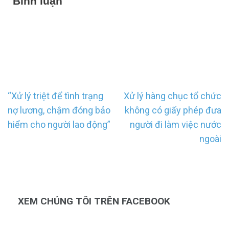
Bình luận
Điều
“Xử lý triệt để tình trạng
Xử lý hàng chục tổ chức
hướng
nợ lương, chậm đóng bảo
không có giấy phép đưa
bài
hiểm cho người lao động”
người đi làm việc nước
viết
ngoài
XEM CHÚNG TÔI TRÊN FACEBOOK