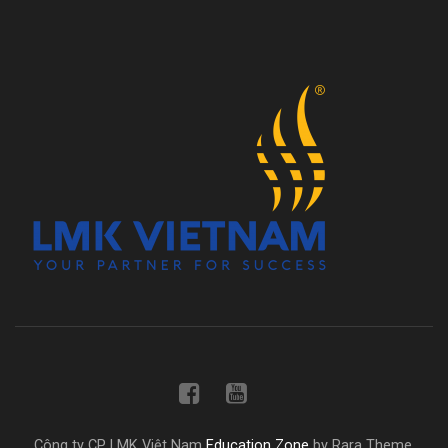
Công ty CP LMK Việt Nam
Education Zone
by Rara Theme.